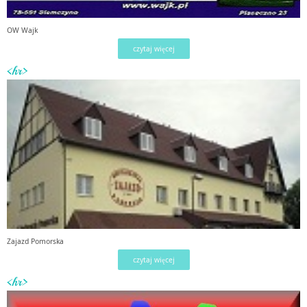
OW Wajk
czytaj więcej
<hr>
Zajazd Pomorska
czytaj więcej
<hr>