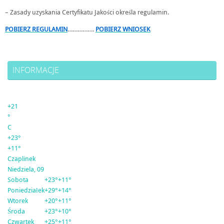
– Zasady uzyskania Certyfikatu Jakości określa regulamin.
POBIERZ REGULAMIN
…………….
POBIERZ WNIOSEK
INFORMACJE
+
21
°
C
+
23°
+
11°
Czaplinek
Niedziela, 09
Sobota
+
23°
+
11°
Poniedziałek
+
29°
+
14°
Wtorek
+
20°
+
11°
Środa
+
23°
+
10°
Czwartek
+
25°
+
11°