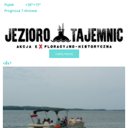
Piątek
+
28°
+
15°
Prognoza 7-dniowa
czytaj więcej
<hr>