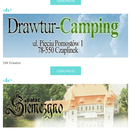
czytaj więcej
<hr>
OW Drawtur
czytaj więcej
<hr>