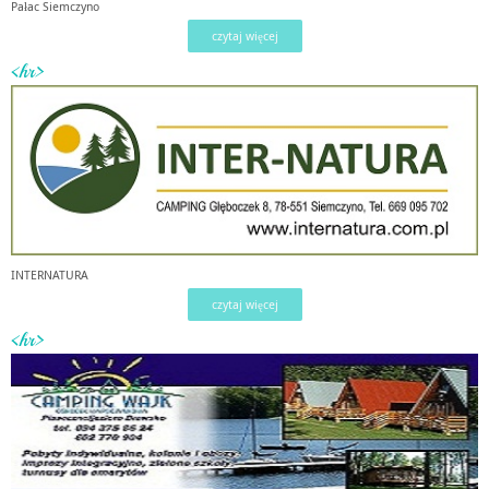
Pałac Siemczyno
czytaj więcej
<hr>
INTERNATURA
czytaj więcej
<hr>