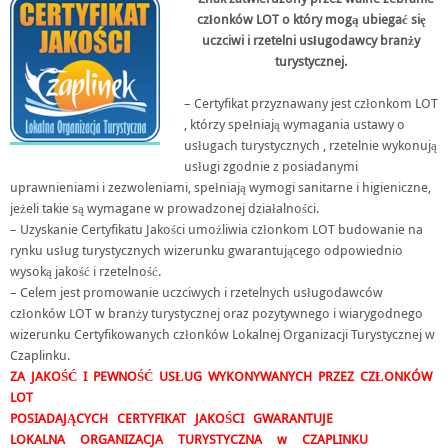
członków LOT o który mogą ubiegać się
uczciwi i rzetelni usługodawcy branży
turystycznej.
– Certyfikat przyznawany jest członkom LOT
, którzy spełniają wymagania ustawy o
usługach turystycznych , rzetelnie wykonują
usługi zgodnie z posiadanymi
uprawnieniami i zezwoleniami, spełniają wymogi sanitarne i higieniczne,
jeżeli takie są wymagane w prowadzonej działalności.
– Uzyskanie Certyfikatu Jakości umożliwia członkom LOT budowanie na
rynku usług turystycznych wizerunku gwarantującego odpowiednio
wysoką jakość i rzetelność.
– Celem jest promowanie uczciwych i rzetelnych usługodawców
członków LOT w branży turystycznej oraz pozytywnego i wiarygodnego
wizerunku Certyfikowanych członków Lokalnej Organizacji Turystycznej w
Czaplinku.
ZA JAKOŚĆ I PEWNOŚĆ USŁUG WYKONYWANYCH PRZEZ CZŁONKÓW
LOT
POSIADAJĄCYCH CERTYFIKAT JAKOŚCI GWARANTUJE
LOKALNA ORGANIZACJA TURYSTYCZNA w CZAPLINKU